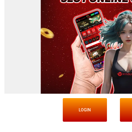
LOGIN