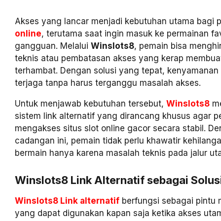
Akses yang lancar menjadi kebutuhan utama bagi
online
, terutama saat ingin masuk ke permainan fa
gangguan. Melalui
Winslots8
, pemain bisa menghi
teknis atau pembatasan akses yang kerap membuat
terhambat. Dengan solusi yang tepat, kenyamanan 
terjaga tanpa harus terganggu masalah akses.
Untuk menjawab kebutuhan tersebut,
Winslots8
me
sistem link alternatif yang dirancang khusus agar p
mengakses situs slot online gacor secara stabil. De
cadangan ini, pemain tidak perlu khawatir kehilan
bermain hanya karena masalah teknis pada jalur ut
Winslots8 Link Alternatif sebagai Solus
Winslots8 Link alternatif
berfungsi sebagai pintu
yang dapat digunakan kapan saja ketika akses uta