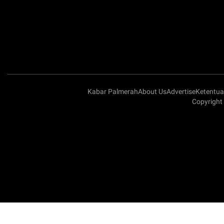
Kabar Palmerah
About Us
Advertise
Ketentu
Copyright